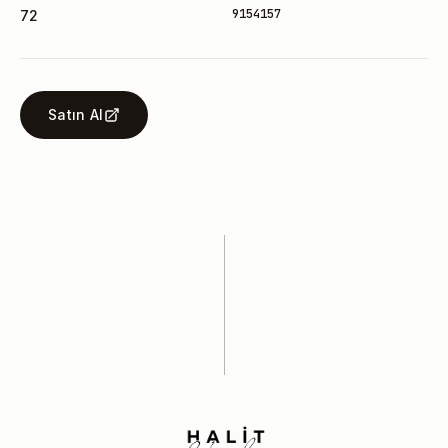
9154157
72
Satın Al