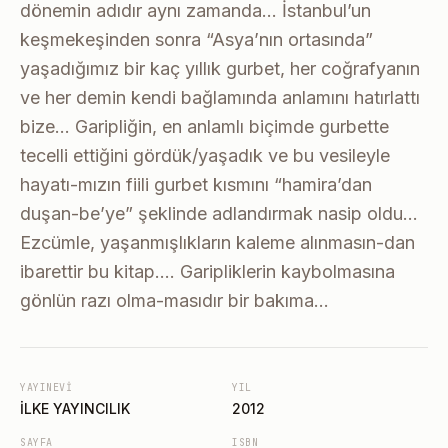
dönemin adıdır aynı zamanda… İstanbul’un
keşmekeşinden sonra “Asya’nın ortasında”
yaşadığımız bir kaç yıllık gurbet, her coğrafyanın
ve her demin kendi bağlamında anlamını hatırlattı
bize… Garipliğin, en anlamlı biçimde gurbette
tecelli ettiğini gördük/yaşadık ve bu vesileyle
hayatı-mızın fiili gurbet kısmını “hamira’dan
duşan-be’ye” şeklinde adlandırmak nasip oldu…
Ezcümle, yaşanmışlıkların kaleme alınmasın-dan
ibarettir bu kitap…. Garipliklerin kaybolmasına
gönlün razı olma-masıdır bir bakıma…
YAYINEVI
YIL
İLKE YAYINCILIK
2012
SAYFA
ISBN